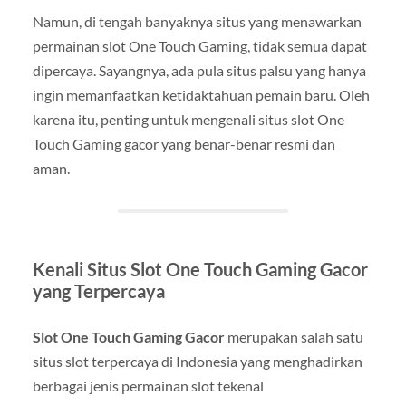
Namun, di tengah banyaknya situs yang menawarkan
permainan slot One Touch Gaming, tidak semua dapat
dipercaya. Sayangnya, ada pula situs palsu yang hanya
ingin memanfaatkan ketidaktahuan pemain baru. Oleh
karena itu, penting untuk mengenali situs slot One
Touch Gaming gacor yang benar-benar resmi dan
aman.
Kenali Situs Slot One Touch Gaming Gacor
yang Terpercaya
Slot One Touch Gaming Gacor
merupakan salah satu
situs slot terpercaya di Indonesia yang menghadirkan
berbagai jenis permainan slot tekenal