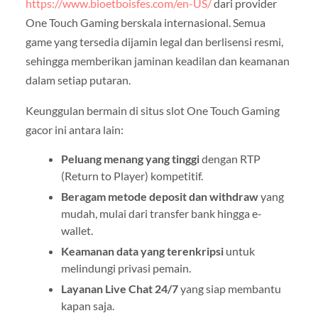
https://www.bioetboisfes.com/en-US/
dari provider
One Touch Gaming berskala internasional. Semua
game yang tersedia dijamin legal dan berlisensi resmi,
sehingga memberikan jaminan keadilan dan keamanan
dalam setiap putaran.
Keunggulan bermain di situs slot One Touch Gaming
gacor ini antara lain:
Peluang menang yang tinggi
dengan RTP
(Return to Player) kompetitif.
Beragam metode deposit dan withdraw
yang
mudah, mulai dari transfer bank hingga e-
wallet.
Keamanan data yang terenkripsi
untuk
melindungi privasi pemain.
Layanan Live Chat 24/7
yang siap membantu
kapan saja.