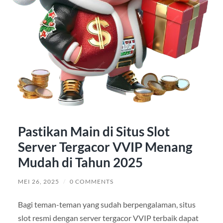
Pastikan Main di Situs Slot
Server Tergacor VVIP Menang
Mudah di Tahun 2025
MEI 26, 2025
/
0 COMMENTS
Bagi teman-teman yang sudah berpengalaman, situs
slot resmi dengan server tergacor VVIP terbaik dapat