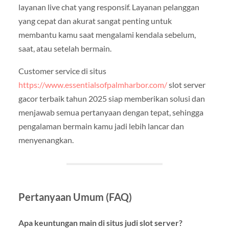
layanan live chat yang responsif. Layanan pelanggan
yang cepat dan akurat sangat penting untuk
membantu kamu saat mengalami kendala sebelum,
saat, atau setelah bermain.
Customer service di situs
https://www.essentialsofpalmharbor.com/
slot server
gacor terbaik tahun 2025 siap memberikan solusi dan
menjawab semua pertanyaan dengan tepat, sehingga
pengalaman bermain kamu jadi lebih lancar dan
menyenangkan.
Pertanyaan Umum (FAQ)
Apa keuntungan main di situs judi slot server?