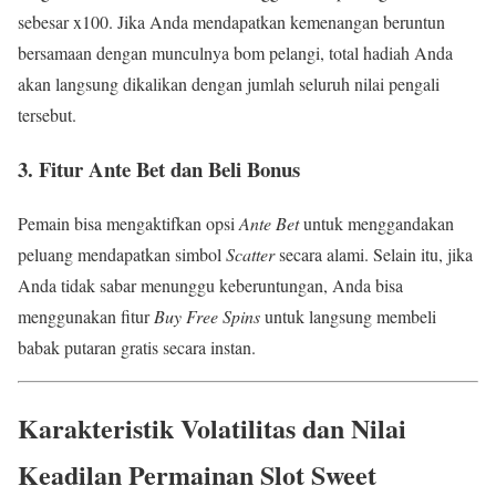
sebesar x100. Jika Anda mendapatkan kemenangan beruntun
bersamaan dengan munculnya bom pelangi, total hadiah Anda
akan langsung dikalikan dengan jumlah seluruh nilai pengali
tersebut.
3. Fitur Ante Bet dan Beli Bonus
Pemain bisa mengaktifkan opsi
Ante Bet
untuk menggandakan
peluang mendapatkan simbol
Scatter
secara alami. Selain itu, jika
Anda tidak sabar menunggu keberuntungan, Anda bisa
menggunakan fitur
Buy Free Spins
untuk langsung membeli
babak putaran gratis secara instan.
Karakteristik Volatilitas dan Nilai
Keadilan Permainan Slot Sweet