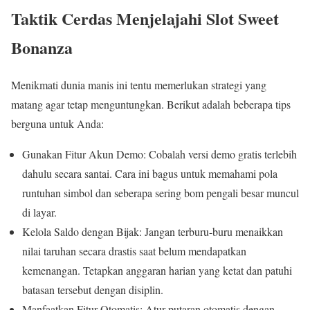
Taktik Cerdas Menjelajahi Slot Sweet
Bonanza
Menikmati dunia manis ini tentu memerlukan strategi yang
matang agar tetap menguntungkan. Berikut adalah beberapa tips
berguna untuk Anda:
Gunakan Fitur Akun Demo: Cobalah versi demo gratis terlebih
dahulu secara santai. Cara ini bagus untuk memahami pola
runtuhan simbol dan seberapa sering bom pengali besar muncul
di layar.
Kelola Saldo dengan Bijak: Jangan terburu-buru menaikkan
nilai taruhan secara drastis saat belum mendapatkan
kemenangan. Tetapkan anggaran harian yang ketat dan patuhi
batasan tersebut dengan disiplin.
Manfaatkan Fitur Otomatis: Atur putaran otomatis dengan