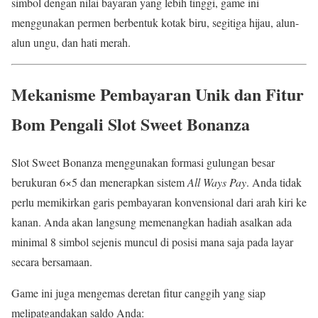
simbol dengan nilai bayaran yang lebih tinggi, game ini
menggunakan permen berbentuk kotak biru, segitiga hijau, alun-
alun ungu, dan hati merah.
Mekanisme Pembayaran Unik dan Fitur
Bom Pengali Slot Sweet Bonanza
Slot Sweet Bonanza menggunakan formasi gulungan besar
berukuran 6×5 dan menerapkan sistem
All Ways Pay
. Anda tidak
perlu memikirkan garis pembayaran konvensional dari arah kiri ke
kanan. Anda akan langsung memenangkan hadiah asalkan ada
minimal 8 simbol sejenis muncul di posisi mana saja pada layar
secara bersamaan.
Game ini juga mengemas deretan fitur canggih yang siap
melipatgandakan saldo Anda: