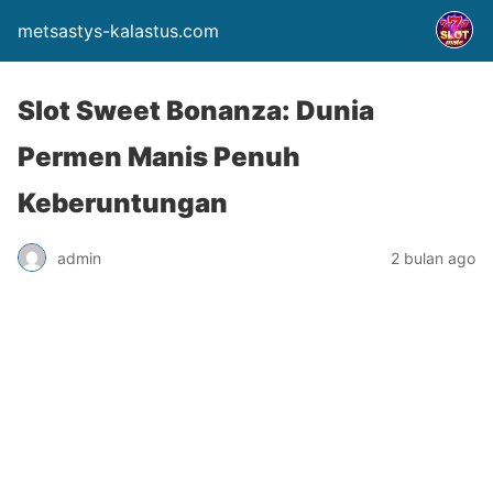
metsastys-kalastus.com
Slot Sweet Bonanza: Dunia
Permen Manis Penuh
Keberuntungan
admin
2 bulan ago