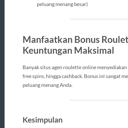
peluang menang besar)
Manfaatkan Bonus Roulet
Keuntungan Maksimal
Banyak situs agen roulette online menyediakan 
free spins, hingga cashback. Bonus ini sanga
peluang menang Anda.
Kesimpulan