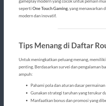
gameplay modern yang cocok untuk pemain muda. 
seperti
One Touch Gaming
, yang menawarkan d
modern dan inovatif.
Tips Menang di Daftar Ro
Untuk meningkatkan peluang menang, memiliki 
penting. Berdasarkan survei dan pengalaman ba
ampuh:
Pahami pola dan aturan dasar permainan
Gunakan strategi taruhan yang terukur da
Manfaatkan bonus dan promosi yang dibe