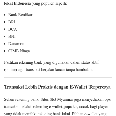
lokal Indonesia
yang populer, seperti:
Bank Berdikari
BRI
BCA
BNI
Danamon
CIMB Niaga
Pastikan rekening bank yang digunakan dalam status aktif
(online) agar transaksi berjalan lancar tanpa hambatan.
Transaksi Lebih Praktis dengan E-Wallet Terpercaya
Selain rekening bank, Situs Slot Myanmar juga menyediakan opsi
rekening e-wallet populer
transaksi melalui
, cocok bagi player
yang tidak memiliki rekening bank lokal. Pilihan e-wallet yang