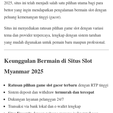
2025, situs ini telah menjadi salah satu pilihan utama bagi para
bettor yang ingin mendapatkan pengalaman bermain slot dengan
peluang kemenangan tinggi (gacor).
Situs ini menyediakan ratusan pilihan game slot dengan variasi
tema dan provider terpercaya, lengkap dengan sistem taruhan
yang mudah digunakan untuk pemain baru maupun profesional.
Keunggulan Bermain di Situs Slot
Myanmar 2025
Ratusan pilihan game slot gacor terbaru
dengan RTP tinggi
termurah dan tercepat
Sistem deposit dan withdraw
Dukungan layanan pelanggan 24/7
Transaksi via bank lokal dan e-wallet lengkap