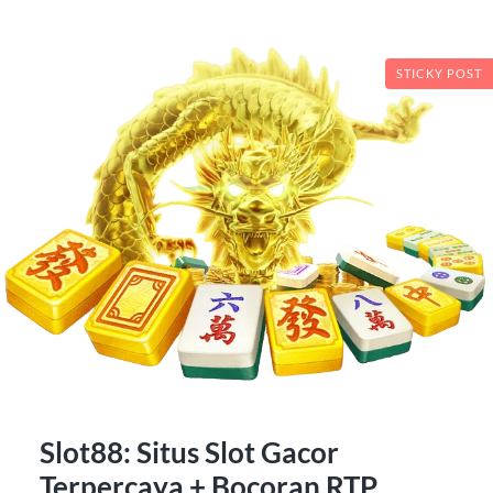
STICKY POST
Slot88: Situs Slot Gacor
Terpercaya + Bocoran RTP