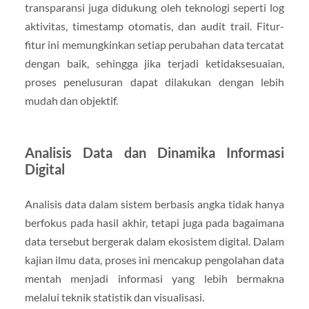
transparansi juga didukung oleh teknologi seperti log
aktivitas, timestamp otomatis, dan audit trail. Fitur-
fitur ini memungkinkan setiap perubahan data tercatat
dengan baik, sehingga jika terjadi ketidaksesuaian,
proses penelusuran dapat dilakukan dengan lebih
mudah dan objektif.
Analisis Data dan Dinamika Informasi
Digital
Analisis data dalam sistem berbasis angka tidak hanya
berfokus pada hasil akhir, tetapi juga pada bagaimana
data tersebut bergerak dalam ekosistem digital. Dalam
kajian ilmu data, proses ini mencakup pengolahan data
mentah menjadi informasi yang lebih bermakna
melalui teknik statistik dan visualisasi.