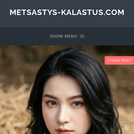
METSASTYS-KALASTUS.COM
SHOW MENU
STICKY POST