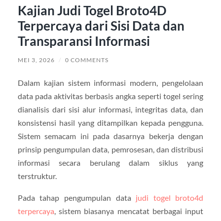
Kajian Judi Togel Broto4D
Terpercaya dari Sisi Data dan
Transparansi Informasi
MEI 3, 2026
/
0 COMMENTS
Dalam kajian sistem informasi modern, pengelolaan
data pada aktivitas berbasis angka seperti togel sering
dianalisis dari sisi alur informasi, integritas data, dan
konsistensi hasil yang ditampilkan kepada pengguna.
Sistem semacam ini pada dasarnya bekerja dengan
prinsip pengumpulan data, pemrosesan, dan distribusi
informasi secara berulang dalam siklus yang
terstruktur.
Pada tahap pengumpulan data
judi togel broto4d
terpercaya
, sistem biasanya mencatat berbagai input