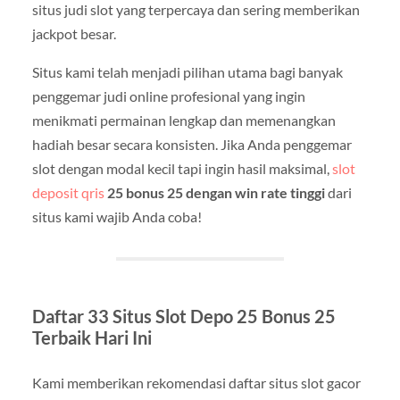
situs judi slot yang terpercaya dan sering memberikan
jackpot besar.
Situs kami telah menjadi pilihan utama bagi banyak
penggemar judi online profesional yang ingin
menikmati permainan lengkap dan memenangkan
hadiah besar secara konsisten. Jika Anda penggemar
slot dengan modal kecil tapi ingin hasil maksimal,
slot
deposit qris
25 bonus 25 dengan win rate tinggi
dari
situs kami wajib Anda coba!
Daftar 33 Situs Slot Depo 25 Bonus 25
Terbaik Hari Ini
Kami memberikan rekomendasi daftar situs slot gacor