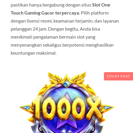
pastikan hanya bergabung dengan situs
Slot One
Touch Gaming Gacor terpercaya
. Pilih platform
dengan lisensi resmi, keamanan terjamin, dan layanan
pelanggan 24 jam. Dengan begitu, Anda bisa
menikmati pengalaman bermain slot yang
menyenangkan sekaligus berpotensi menghasilkan
keuntungan maksimal.
STICKY POST