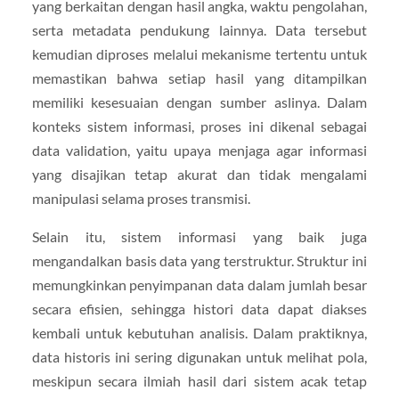
yang berkaitan dengan hasil angka, waktu pengolahan,
serta metadata pendukung lainnya. Data tersebut
kemudian diproses melalui mekanisme tertentu untuk
memastikan bahwa setiap hasil yang ditampilkan
memiliki kesesuaian dengan sumber aslinya. Dalam
konteks sistem informasi, proses ini dikenal sebagai
data validation, yaitu upaya menjaga agar informasi
yang disajikan tetap akurat dan tidak mengalami
manipulasi selama proses transmisi.
Selain itu, sistem informasi yang baik juga
mengandalkan basis data yang terstruktur. Struktur ini
memungkinkan penyimpanan data dalam jumlah besar
secara efisien, sehingga histori data dapat diakses
kembali untuk kebutuhan analisis. Dalam praktiknya,
data historis ini sering digunakan untuk melihat pola,
meskipun secara ilmiah hasil dari sistem acak tetap