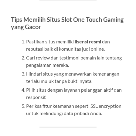
Tips Memilih Situs Slot One Touch Gaming
yang Gacor
Pastikan situs memiliki
lisensi resmi
dan
reputasi baik di komunitas judi online.
Cari review dan testimoni pemain lain tentang
pengalaman mereka.
Hindari situs yang menawarkan kemenangan
terlalu muluk tanpa bukti nyata.
Pilih situs dengan layanan pelanggan aktif dan
responsif.
Periksa fitur keamanan seperti SSL encryption
untuk melindungi data pribadi Anda.