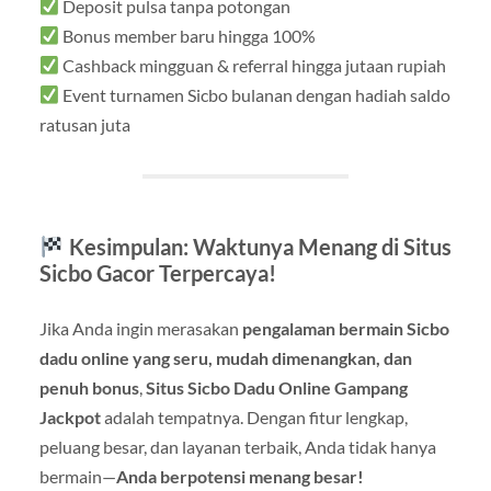
Deposit pulsa tanpa potongan
Bonus member baru hingga 100%
Cashback mingguan & referral hingga jutaan rupiah
Event turnamen Sicbo bulanan dengan hadiah saldo
ratusan juta
Kesimpulan: Waktunya Menang di Situs
Sicbo Gacor Terpercaya!
Jika Anda ingin merasakan
pengalaman bermain Sicbo
dadu online yang seru, mudah dimenangkan, dan
penuh bonus
,
Situs Sicbo Dadu Online Gampang
Jackpot
adalah tempatnya. Dengan fitur lengkap,
peluang besar, dan layanan terbaik, Anda tidak hanya
bermain—
Anda berpotensi menang besar!